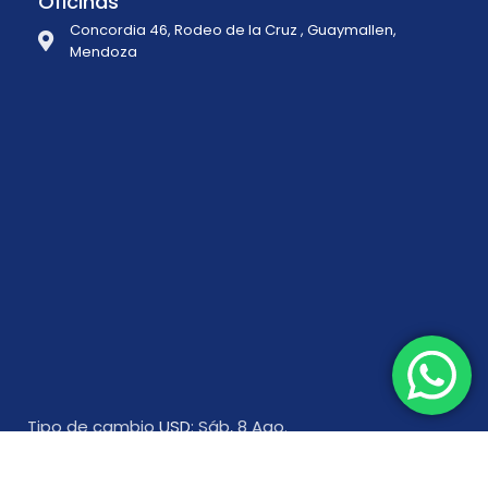
Oficinas
Concordia 46, Rodeo de la Cruz , Guaymallen,
Mendoza
Tipo de cambio
USD
: Sáb, 8 Ago.