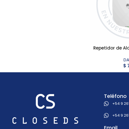
Repetidor de A
D
$
7
Teléfono
+54 9 26
+54 9 26
Email