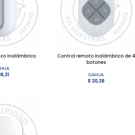
ico Inalámbrico
Control remoto inalámbrico de 
botones
AHUA
16,31
DAHUA
$
20,38