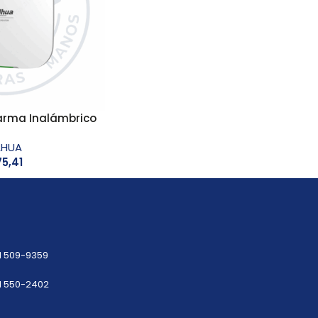
larma Inalámbrico
AHUA
5,41
1 509-9359
1 550-2402