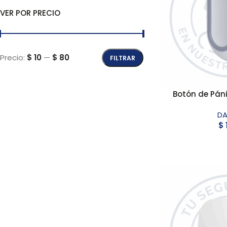
VER POR PRECIO
Precio:
$ 10
—
$ 80
FILTRAR
Botón de Pán
D
$