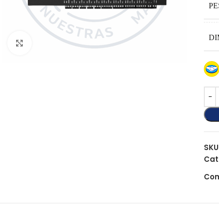
PE
DI
Click to enlarge
SKU
Cat
Com