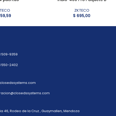
KTECO
ZKTECO
59,59
$
695,00
1 509-9359
1 550-2402
closedssystems.com
tracion@closedssystems.com
a 46, Rodeo de la Cruz , Guaymallen, Mendoza