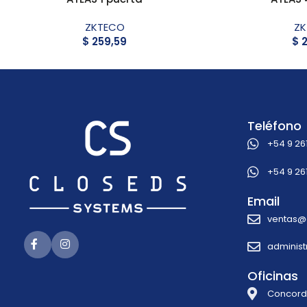
ZKTECO
Z
$
259,59
$
2
Teléfono
+54 9 26
+54 9 26
Email
ventas@
adminis
Oficinas
Concordi