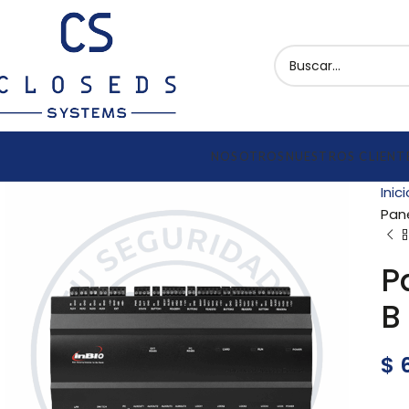
NOSOTROS
NUESTROS CLIENT
Inic
Pan
P
B
$
6