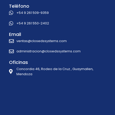
Teléfono
+54 9 261 509-9359
+54 9 261 550-2402
Email
ventas@closedssystems.com
administracion@closedssystems.com
Oficinas
Concordia 46, Rodeo de la Cruz , Guaymallen,
Mendoza