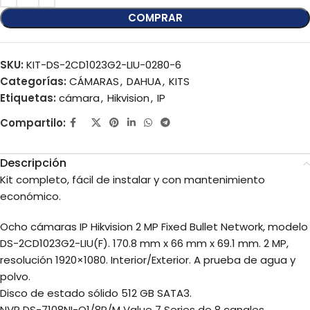
COMPRAR
SKU:
KIT-DS-2CD1023G2-LIU-0280-6
Categorías:
CÁMARAS
,
DAHUA
,
KITS
Etiquetas:
cámara
,
Hikvision
,
IP
Compartilo:
Descripción
Kit completo, fácil de instalar y con mantenimiento
económico.
Ocho cámaras IP Hikvision 2 MP Fixed Bullet Network, modelo
DS-2CD1023G2-LIU(F). 170.8 mm x 66 mm x 69.1 mm. 2 MP,
resolución 1920×1080. Interior/Exterior. A prueba de agua y
polvo.
Disco de estado sólido 512 GB SATA3.
NVR DS-7108NI-Q1/8P/M Value 7 Series de 8 canales.