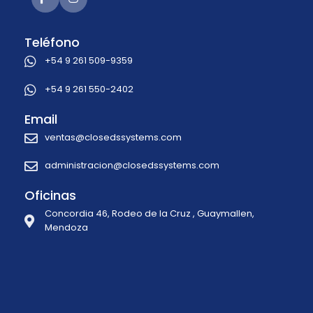
Teléfono
+54 9 261 509-9359
+54 9 261 550-2402
Email
ventas@closedssystems.com
administracion@closedssystems.com
Oficinas
Concordia 46, Rodeo de la Cruz , Guaymallen,
Mendoza