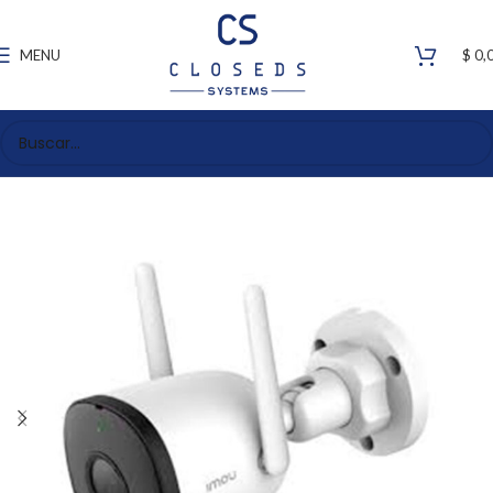
MENU
$
0,