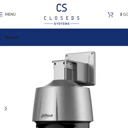
MENU
$
0,