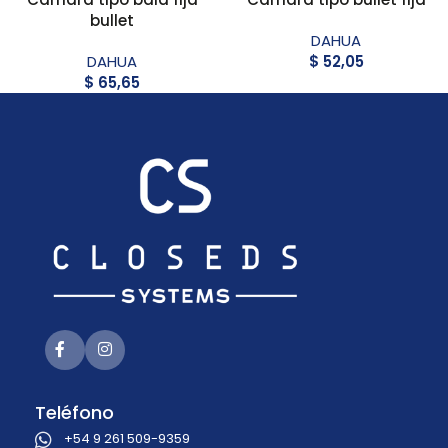
bullet
DAHUA
DAHUA
$
52,05
$
65,65
Teléfono
+54 9 261 509-9359