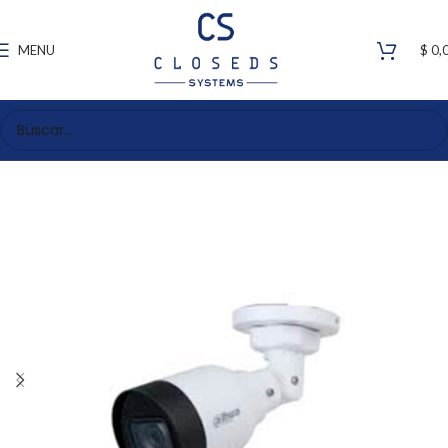
MENU
$
0,