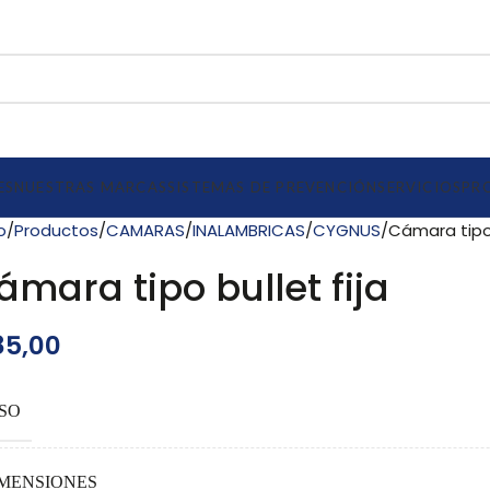
ES
NUESTRAS MARCAS
SISTEMAS DE PREVENCIÓN
SERVICIOS
PR
io
Productos
CAMARAS
INALAMBRICAS
CYGNUS
Cámara tipo 
ámara tipo bullet fija
5,00
SO
MENSIONES