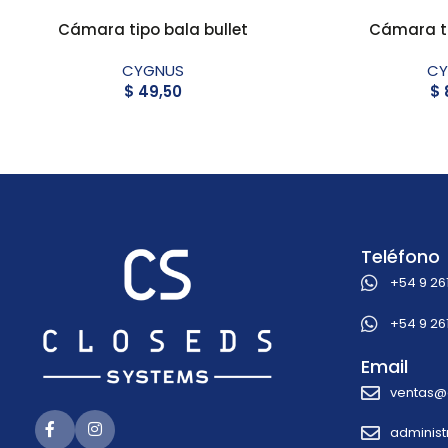
Cámara tipo bala bullet
Cámara tip
CYGNUS
CY
$
49,50
$
Teléfono
+54 9 26
+54 9 26
Email
ventas@
adminis