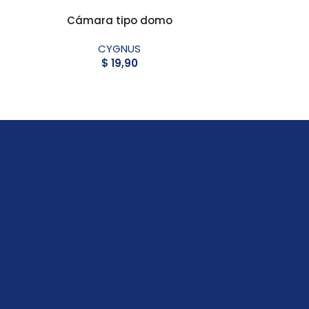
Cámara tipo domo
Cámara 
CYGNUS
$
19,90