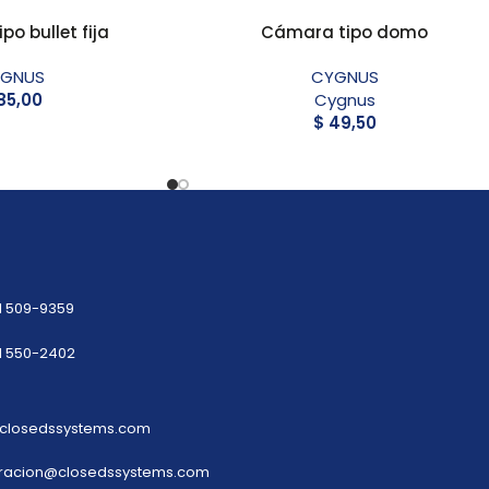
o bullet fija
Cámara tipo domo
GNUS
CYGNUS
85,00
Cygnus
$
49,50
1 509-9359
1 550-2402
closedssystems.com
tracion@closedssystems.com