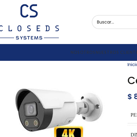
NOSOTROS
NUESTROS CLIENT
Inic
C
$
8
PE
DI